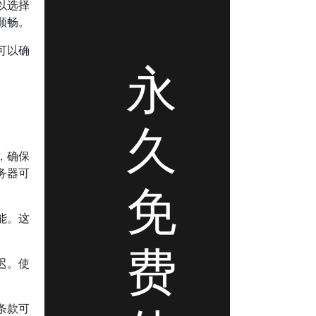
以选择
顺畅。
可以确
永
久
，确保
务器可
免
能。这
费
迟。使
条款可