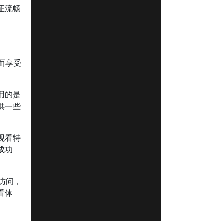
证流畅
而享受
用的是
供一些
观看特
成功
常访问，
看体