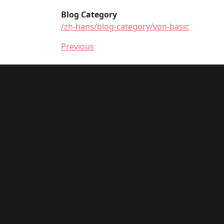
Blog Category
/zh-hans/blog-category/vpn-basic
Previous